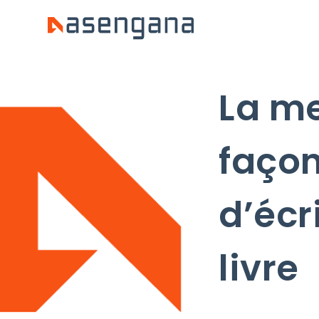
La me
faço
d’écr
livre