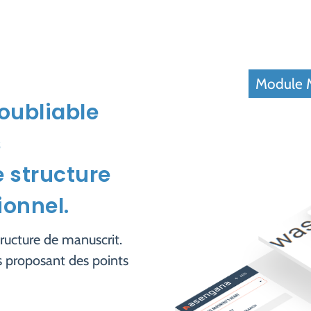
Module M
noubliable
s
 structure
ionnel.
ucture de manuscrit.
s proposant des points