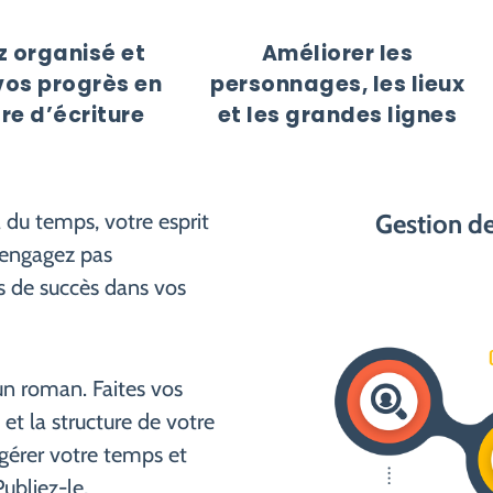
z organisé et
Améliorer les
vos progrès en
personnages, les lieux
re d’écriture
et les grandes lignes
u bout de vos doigts
tilisation d’une carte
 votre travail et écrire
a du temps, votre esprit
Gestion de
ts est un moyen simple
er le développement de
 vous écrirez
 engagez pas
r extension, l’ensemble
é structurée grâce à un
s de succès dans vos
e que devant vous-
tre écriture peut être
capable de modifier la
drez vos objectifs
n roman. Faites vos
 vous permet de suivre
us aidera à trouver la
ciderez que votre livre
et la structure de votre
bre de mots dont vous
 est à un clic.
 gérer votre temps et
.
Publiez-le,